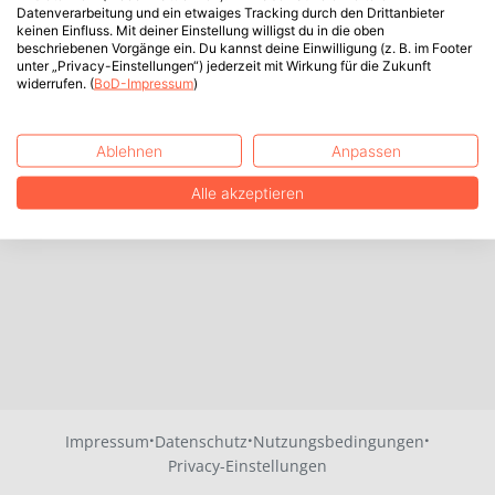
Datenverarbeitung und ein etwaiges Tracking durch den Drittanbieter
keinen Einfluss. Mit deiner Einstellung willigst du in die oben
beschriebenen Vorgänge ein. Du kannst deine Einwilligung (z. B. im Footer
unter „Privacy-Einstellungen“) jederzeit mit Wirkung für die Zukunft
widerrufen. (
BoD-Impressum
)
Ablehnen
Anpassen
Alle akzeptieren
·
·
·
Impressum
Datenschutz
Nutzungsbedingungen
Privacy-Einstellungen