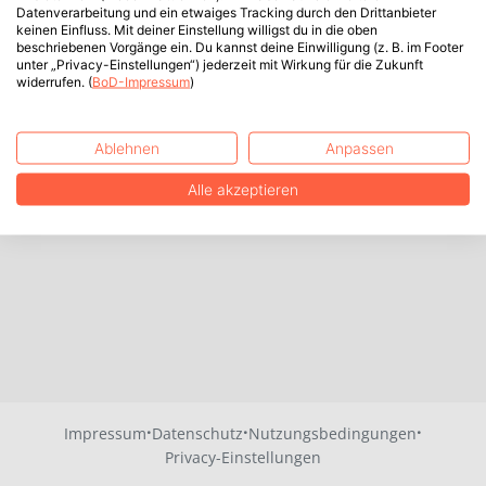
Datenverarbeitung und ein etwaiges Tracking durch den Drittanbieter
keinen Einfluss. Mit deiner Einstellung willigst du in die oben
beschriebenen Vorgänge ein. Du kannst deine Einwilligung (z. B. im Footer
unter „Privacy-Einstellungen“) jederzeit mit Wirkung für die Zukunft
widerrufen. (
BoD-Impressum
)
Ablehnen
Anpassen
Alle akzeptieren
·
·
·
Impressum
Datenschutz
Nutzungsbedingungen
Privacy-Einstellungen