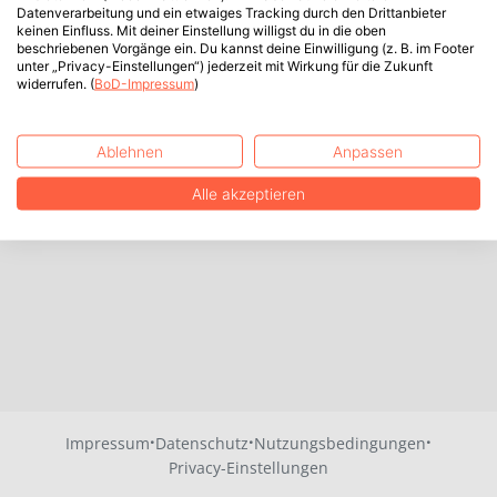
Datenverarbeitung und ein etwaiges Tracking durch den Drittanbieter
keinen Einfluss. Mit deiner Einstellung willigst du in die oben
beschriebenen Vorgänge ein. Du kannst deine Einwilligung (z. B. im Footer
unter „Privacy-Einstellungen“) jederzeit mit Wirkung für die Zukunft
widerrufen. (
BoD-Impressum
)
Ablehnen
Anpassen
Alle akzeptieren
·
·
·
Impressum
Datenschutz
Nutzungsbedingungen
Privacy-Einstellungen