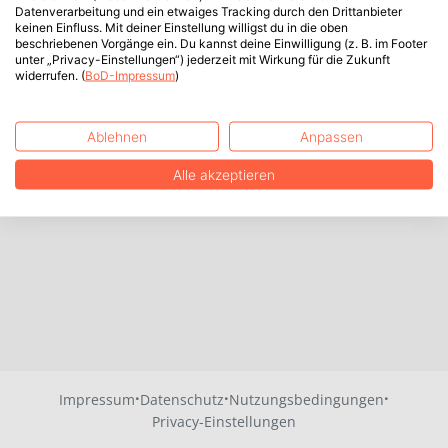
Datenverarbeitung und ein etwaiges Tracking durch den Drittanbieter
keinen Einfluss. Mit deiner Einstellung willigst du in die oben
beschriebenen Vorgänge ein. Du kannst deine Einwilligung (z. B. im Footer
unter „Privacy-Einstellungen“) jederzeit mit Wirkung für die Zukunft
widerrufen. (
BoD-Impressum
)
Ablehnen
Anpassen
Alle akzeptieren
·
·
·
Impressum
Datenschutz
Nutzungsbedingungen
Privacy-Einstellungen