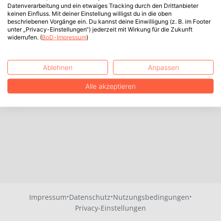
Datenverarbeitung und ein etwaiges Tracking durch den Drittanbieter
keinen Einfluss. Mit deiner Einstellung willigst du in die oben
beschriebenen Vorgänge ein. Du kannst deine Einwilligung (z. B. im Footer
unter „Privacy-Einstellungen“) jederzeit mit Wirkung für die Zukunft
widerrufen. (
BoD-Impressum
)
Ablehnen
Anpassen
Alle akzeptieren
·
·
·
Impressum
Datenschutz
Nutzungsbedingungen
Privacy-Einstellungen