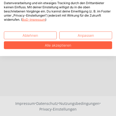
Datenverarbeitung und ein etwaiges Tracking durch den Drittanbieter
keinen Einfluss. Mit deiner Einstellung willigst du in die oben
beschriebenen Vorgänge ein. Du kannst deine Einwilligung (z. B. im Footer
unter „Privacy-Einstellungen“) jederzeit mit Wirkung für die Zukunft
widerrufen. (
BoD-Impressum
)
Ablehnen
Anpassen
Alle akzeptieren
·
·
·
Impressum
Datenschutz
Nutzungsbedingungen
Privacy-Einstellungen