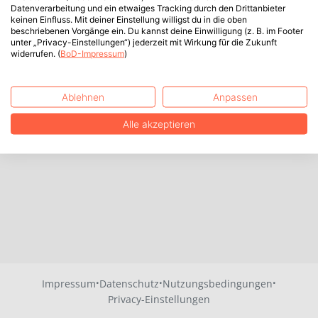
Datenverarbeitung und ein etwaiges Tracking durch den Drittanbieter
keinen Einfluss. Mit deiner Einstellung willigst du in die oben
beschriebenen Vorgänge ein. Du kannst deine Einwilligung (z. B. im Footer
unter „Privacy-Einstellungen“) jederzeit mit Wirkung für die Zukunft
widerrufen. (
BoD-Impressum
)
Ablehnen
Anpassen
Alle akzeptieren
·
·
·
Impressum
Datenschutz
Nutzungsbedingungen
Privacy-Einstellungen