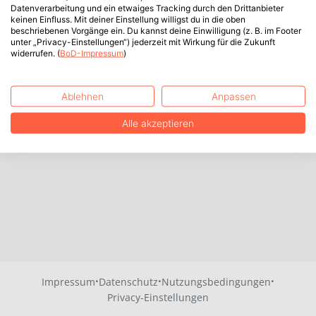
Datenverarbeitung und ein etwaiges Tracking durch den Drittanbieter
keinen Einfluss. Mit deiner Einstellung willigst du in die oben
beschriebenen Vorgänge ein. Du kannst deine Einwilligung (z. B. im Footer
unter „Privacy-Einstellungen“) jederzeit mit Wirkung für die Zukunft
widerrufen. (
BoD-Impressum
)
Ablehnen
Anpassen
Alle akzeptieren
·
·
·
Impressum
Datenschutz
Nutzungsbedingungen
Privacy-Einstellungen