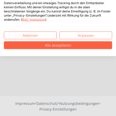
Datenverarbeitung und ein etwaiges Tracking durch den Drittanbieter
keinen Einfluss. Mit deiner Einstellung willigst du in die oben
beschriebenen Vorgänge ein. Du kannst deine Einwilligung (z. B. im Footer
unter „Privacy-Einstellungen“) jederzeit mit Wirkung für die Zukunft
widerrufen. (
BoD-Impressum
)
Ablehnen
Anpassen
Alle akzeptieren
·
·
·
Impressum
Datenschutz
Nutzungsbedingungen
Privacy-Einstellungen