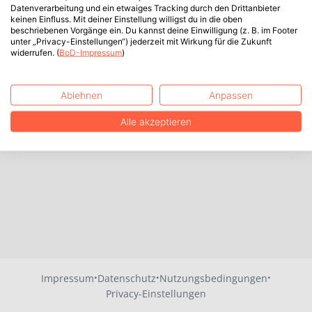
Datenverarbeitung und ein etwaiges Tracking durch den Drittanbieter
keinen Einfluss. Mit deiner Einstellung willigst du in die oben
beschriebenen Vorgänge ein. Du kannst deine Einwilligung (z. B. im Footer
unter „Privacy-Einstellungen“) jederzeit mit Wirkung für die Zukunft
widerrufen. (
BoD-Impressum
)
Ablehnen
Anpassen
Alle akzeptieren
·
·
·
Impressum
Datenschutz
Nutzungsbedingungen
Privacy-Einstellungen