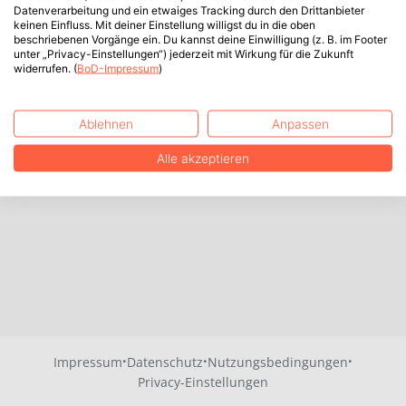
Datenverarbeitung und ein etwaiges Tracking durch den Drittanbieter
keinen Einfluss. Mit deiner Einstellung willigst du in die oben
beschriebenen Vorgänge ein. Du kannst deine Einwilligung (z. B. im Footer
unter „Privacy-Einstellungen“) jederzeit mit Wirkung für die Zukunft
widerrufen. (
BoD-Impressum
)
Ablehnen
Anpassen
Alle akzeptieren
·
·
·
Impressum
Datenschutz
Nutzungsbedingungen
Privacy-Einstellungen