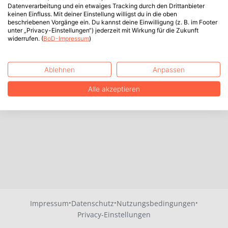
Datenverarbeitung und ein etwaiges Tracking durch den Drittanbieter
keinen Einfluss. Mit deiner Einstellung willigst du in die oben
beschriebenen Vorgänge ein. Du kannst deine Einwilligung (z. B. im Footer
unter „Privacy-Einstellungen“) jederzeit mit Wirkung für die Zukunft
widerrufen. (
BoD-Impressum
)
Ablehnen
Anpassen
Alle akzeptieren
·
·
·
Impressum
Datenschutz
Nutzungsbedingungen
Privacy-Einstellungen