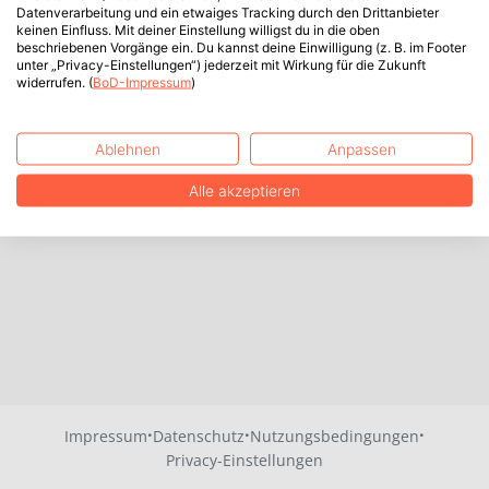
Datenverarbeitung und ein etwaiges Tracking durch den Drittanbieter
keinen Einfluss. Mit deiner Einstellung willigst du in die oben
beschriebenen Vorgänge ein. Du kannst deine Einwilligung (z. B. im Footer
unter „Privacy-Einstellungen“) jederzeit mit Wirkung für die Zukunft
widerrufen. (
BoD-Impressum
)
Ablehnen
Anpassen
Alle akzeptieren
·
·
·
Impressum
Datenschutz
Nutzungsbedingungen
Privacy-Einstellungen