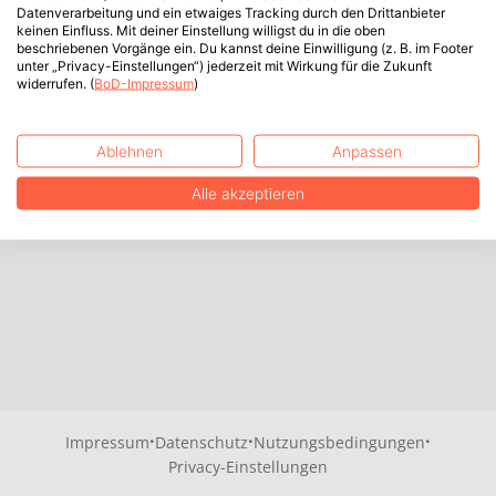
Datenverarbeitung und ein etwaiges Tracking durch den Drittanbieter
keinen Einfluss. Mit deiner Einstellung willigst du in die oben
beschriebenen Vorgänge ein. Du kannst deine Einwilligung (z. B. im Footer
unter „Privacy-Einstellungen“) jederzeit mit Wirkung für die Zukunft
widerrufen. (
BoD-Impressum
)
Ablehnen
Anpassen
Alle akzeptieren
·
·
·
Impressum
Datenschutz
Nutzungsbedingungen
Privacy-Einstellungen