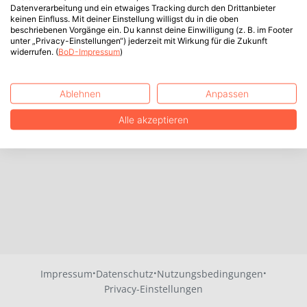
Datenverarbeitung und ein etwaiges Tracking durch den Drittanbieter
keinen Einfluss. Mit deiner Einstellung willigst du in die oben
beschriebenen Vorgänge ein. Du kannst deine Einwilligung (z. B. im Footer
unter „Privacy-Einstellungen“) jederzeit mit Wirkung für die Zukunft
widerrufen. (
BoD-Impressum
)
Ablehnen
Anpassen
Alle akzeptieren
·
·
·
Impressum
Datenschutz
Nutzungsbedingungen
Privacy-Einstellungen