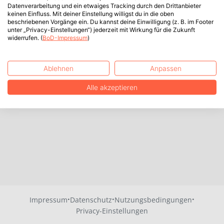
Datenverarbeitung und ein etwaiges Tracking durch den Drittanbieter
keinen Einfluss. Mit deiner Einstellung willigst du in die oben
beschriebenen Vorgänge ein. Du kannst deine Einwilligung (z. B. im Footer
unter „Privacy-Einstellungen“) jederzeit mit Wirkung für die Zukunft
widerrufen. (
BoD-Impressum
)
Ablehnen
Anpassen
Alle akzeptieren
·
·
·
Impressum
Datenschutz
Nutzungsbedingungen
Privacy-Einstellungen