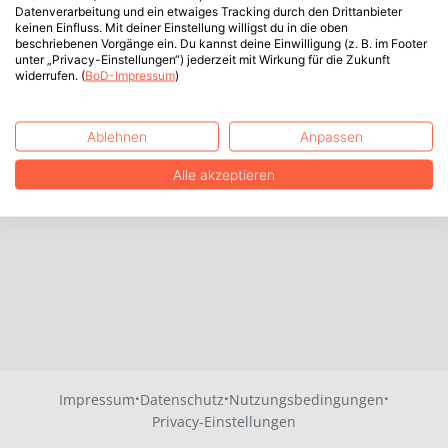
Datenverarbeitung und ein etwaiges Tracking durch den Drittanbieter
keinen Einfluss. Mit deiner Einstellung willigst du in die oben
beschriebenen Vorgänge ein. Du kannst deine Einwilligung (z. B. im Footer
unter „Privacy-Einstellungen“) jederzeit mit Wirkung für die Zukunft
widerrufen. (
BoD-Impressum
)
Ablehnen
Anpassen
Alle akzeptieren
·
·
·
Impressum
Datenschutz
Nutzungsbedingungen
Privacy-Einstellungen