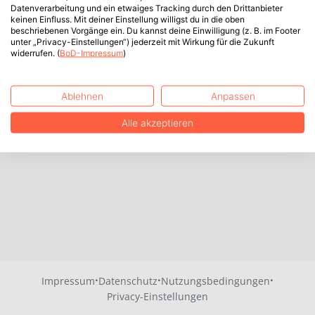
Datenverarbeitung und ein etwaiges Tracking durch den Drittanbieter
keinen Einfluss. Mit deiner Einstellung willigst du in die oben
beschriebenen Vorgänge ein. Du kannst deine Einwilligung (z. B. im Footer
unter „Privacy-Einstellungen“) jederzeit mit Wirkung für die Zukunft
widerrufen. (
BoD-Impressum
)
Ablehnen
Anpassen
Alle akzeptieren
·
·
·
Impressum
Datenschutz
Nutzungsbedingungen
Privacy-Einstellungen