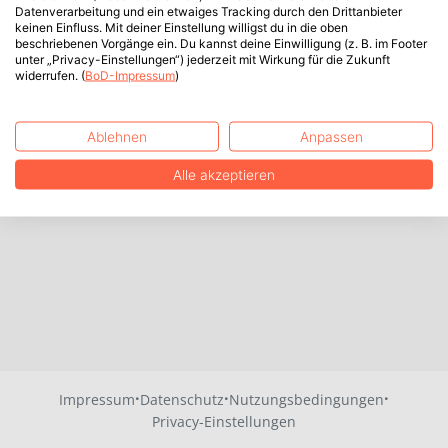
Datenverarbeitung und ein etwaiges Tracking durch den Drittanbieter
keinen Einfluss. Mit deiner Einstellung willigst du in die oben
beschriebenen Vorgänge ein. Du kannst deine Einwilligung (z. B. im Footer
unter „Privacy-Einstellungen“) jederzeit mit Wirkung für die Zukunft
widerrufen. (
BoD-Impressum
)
Ablehnen
Anpassen
Alle akzeptieren
·
·
·
Impressum
Datenschutz
Nutzungsbedingungen
Privacy-Einstellungen