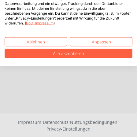
Datenverarbeitung und ein etwaiges Tracking durch den Drittanbieter
keinen Einfluss. Mit deiner Einstellung willigst du in die oben
beschriebenen Vorgänge ein. Du kannst deine Einwilligung (z. B. im Footer
unter „Privacy-Einstellungen“) jederzeit mit Wirkung für die Zukunft
widerrufen. (
BoD-Impressum
)
Ablehnen
Anpassen
Alle akzeptieren
·
·
·
Impressum
Datenschutz
Nutzungsbedingungen
Privacy-Einstellungen