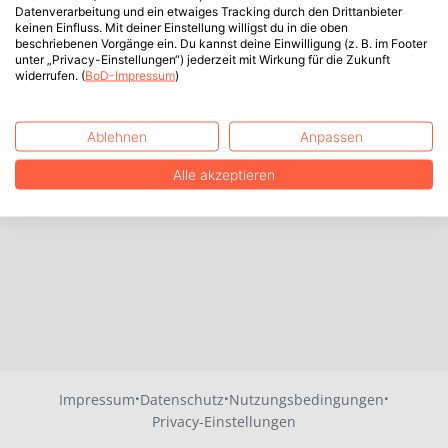
Datenverarbeitung und ein etwaiges Tracking durch den Drittanbieter
keinen Einfluss. Mit deiner Einstellung willigst du in die oben
beschriebenen Vorgänge ein. Du kannst deine Einwilligung (z. B. im Footer
unter „Privacy-Einstellungen“) jederzeit mit Wirkung für die Zukunft
widerrufen. (
BoD-Impressum
)
Ablehnen
Anpassen
Alle akzeptieren
·
·
·
Impressum
Datenschutz
Nutzungsbedingungen
Privacy-Einstellungen