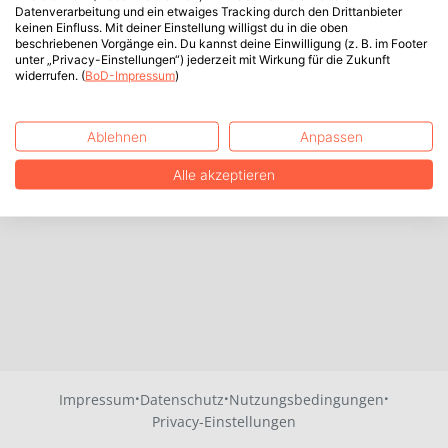
Datenverarbeitung und ein etwaiges Tracking durch den Drittanbieter
keinen Einfluss. Mit deiner Einstellung willigst du in die oben
beschriebenen Vorgänge ein. Du kannst deine Einwilligung (z. B. im Footer
unter „Privacy-Einstellungen“) jederzeit mit Wirkung für die Zukunft
widerrufen. (
BoD-Impressum
)
Ablehnen
Anpassen
Alle akzeptieren
·
·
·
Impressum
Datenschutz
Nutzungsbedingungen
Privacy-Einstellungen