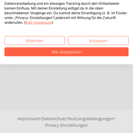
Datenverarbeitung und ein etwaiges Tracking durch den Drittanbieter
keinen Einfluss. Mit deiner Einstellung willigst du in die oben
beschriebenen Vorgänge ein. Du kannst deine Einwilligung (z. B. im Footer
unter „Privacy-Einstellungen“) jederzeit mit Wirkung für die Zukunft
widerrufen. (
BoD-Impressum
)
Ablehnen
Anpassen
Alle akzeptieren
·
·
·
Impressum
Datenschutz
Nutzungsbedingungen
Privacy-Einstellungen