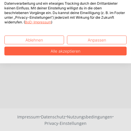
Datenverarbeitung und ein etwaiges Tracking durch den Drittanbieter
keinen Einfluss. Mit deiner Einstellung willigst du in die oben
beschriebenen Vorgänge ein. Du kannst deine Einwilligung (z. B. im Footer
unter „Privacy-Einstellungen“) jederzeit mit Wirkung für die Zukunft
widerrufen. (
BoD-Impressum
)
Ablehnen
Anpassen
Alle akzeptieren
·
·
·
Impressum
Datenschutz
Nutzungsbedingungen
Privacy-Einstellungen