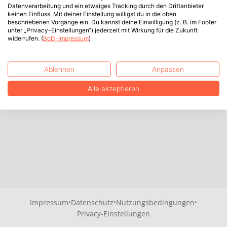
Datenverarbeitung und ein etwaiges Tracking durch den Drittanbieter
keinen Einfluss. Mit deiner Einstellung willigst du in die oben
beschriebenen Vorgänge ein. Du kannst deine Einwilligung (z. B. im Footer
unter „Privacy-Einstellungen“) jederzeit mit Wirkung für die Zukunft
widerrufen. (
BoD-Impressum
)
Ablehnen
Anpassen
Alle akzeptieren
·
·
·
Impressum
Datenschutz
Nutzungsbedingungen
Privacy-Einstellungen