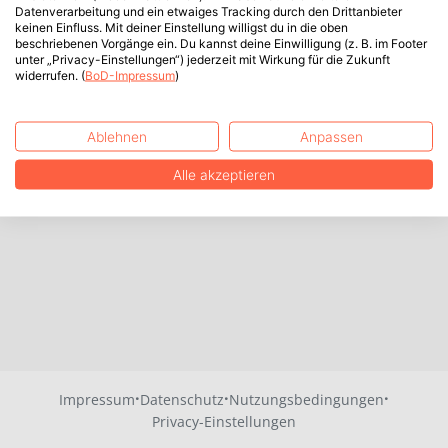
Datenverarbeitung und ein etwaiges Tracking durch den Drittanbieter
keinen Einfluss. Mit deiner Einstellung willigst du in die oben
beschriebenen Vorgänge ein. Du kannst deine Einwilligung (z. B. im Footer
unter „Privacy-Einstellungen“) jederzeit mit Wirkung für die Zukunft
widerrufen. (
BoD-Impressum
)
Ablehnen
Anpassen
Alle akzeptieren
·
·
·
Impressum
Datenschutz
Nutzungsbedingungen
Privacy-Einstellungen