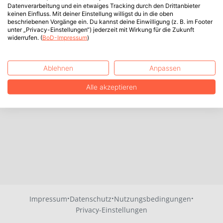
Datenverarbeitung und ein etwaiges Tracking durch den Drittanbieter
keinen Einfluss. Mit deiner Einstellung willigst du in die oben
beschriebenen Vorgänge ein. Du kannst deine Einwilligung (z. B. im Footer
unter „Privacy-Einstellungen“) jederzeit mit Wirkung für die Zukunft
widerrufen. (
BoD-Impressum
)
Ablehnen
Anpassen
Alle akzeptieren
·
·
·
Impressum
Datenschutz
Nutzungsbedingungen
Privacy-Einstellungen