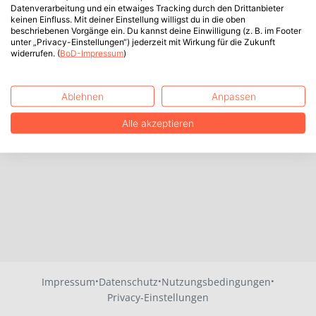
Datenverarbeitung und ein etwaiges Tracking durch den Drittanbieter
keinen Einfluss. Mit deiner Einstellung willigst du in die oben
beschriebenen Vorgänge ein. Du kannst deine Einwilligung (z. B. im Footer
unter „Privacy-Einstellungen“) jederzeit mit Wirkung für die Zukunft
widerrufen. (
BoD-Impressum
)
Ablehnen
Anpassen
Alle akzeptieren
·
·
·
Impressum
Datenschutz
Nutzungsbedingungen
Privacy-Einstellungen