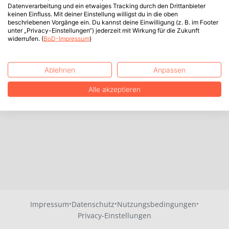
Datenverarbeitung und ein etwaiges Tracking durch den Drittanbieter
keinen Einfluss. Mit deiner Einstellung willigst du in die oben
beschriebenen Vorgänge ein. Du kannst deine Einwilligung (z. B. im Footer
unter „Privacy-Einstellungen“) jederzeit mit Wirkung für die Zukunft
widerrufen. (
BoD-Impressum
)
Ablehnen
Anpassen
Alle akzeptieren
·
·
·
Impressum
Datenschutz
Nutzungsbedingungen
Privacy-Einstellungen