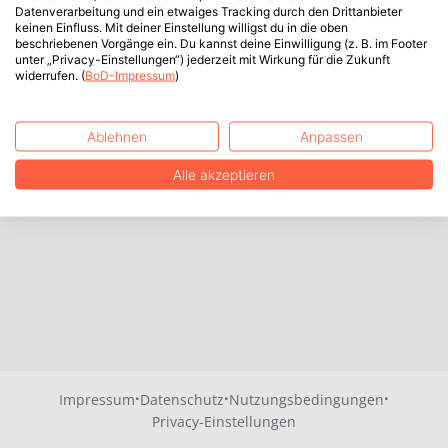
Datenverarbeitung und ein etwaiges Tracking durch den Drittanbieter
keinen Einfluss. Mit deiner Einstellung willigst du in die oben
beschriebenen Vorgänge ein. Du kannst deine Einwilligung (z. B. im Footer
unter „Privacy-Einstellungen“) jederzeit mit Wirkung für die Zukunft
widerrufen. (
BoD-Impressum
)
Ablehnen
Anpassen
Alle akzeptieren
·
·
·
Impressum
Datenschutz
Nutzungsbedingungen
Privacy-Einstellungen