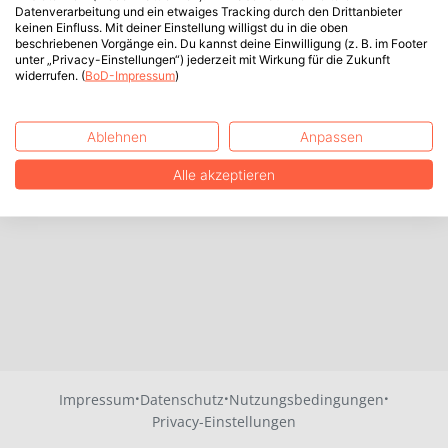
Datenverarbeitung und ein etwaiges Tracking durch den Drittanbieter
keinen Einfluss. Mit deiner Einstellung willigst du in die oben
beschriebenen Vorgänge ein. Du kannst deine Einwilligung (z. B. im Footer
unter „Privacy-Einstellungen“) jederzeit mit Wirkung für die Zukunft
widerrufen. (
BoD-Impressum
)
Ablehnen
Anpassen
Alle akzeptieren
·
·
·
Impressum
Datenschutz
Nutzungsbedingungen
Privacy-Einstellungen