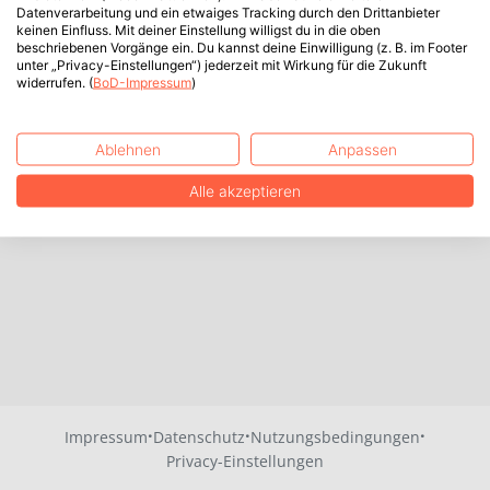
Datenverarbeitung und ein etwaiges Tracking durch den Drittanbieter
keinen Einfluss. Mit deiner Einstellung willigst du in die oben
beschriebenen Vorgänge ein. Du kannst deine Einwilligung (z. B. im Footer
unter „Privacy-Einstellungen“) jederzeit mit Wirkung für die Zukunft
widerrufen. (
BoD-Impressum
)
Ablehnen
Anpassen
Alle akzeptieren
·
·
·
Impressum
Datenschutz
Nutzungsbedingungen
Privacy-Einstellungen