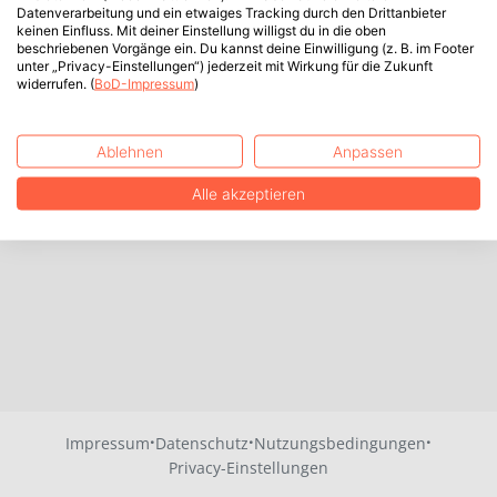
Datenverarbeitung und ein etwaiges Tracking durch den Drittanbieter
keinen Einfluss. Mit deiner Einstellung willigst du in die oben
beschriebenen Vorgänge ein. Du kannst deine Einwilligung (z. B. im Footer
unter „Privacy-Einstellungen“) jederzeit mit Wirkung für die Zukunft
widerrufen. (
BoD-Impressum
)
Ablehnen
Anpassen
Alle akzeptieren
·
·
·
Impressum
Datenschutz
Nutzungsbedingungen
Privacy-Einstellungen