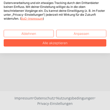
Datenverarbeitung und ein etwaiges Tracking durch den Drittanbieter
keinen Einfluss. Mit deiner Einstellung willigst du in die oben
beschriebenen Vorgänge ein. Du kannst deine Einwilligung (z. B. im Footer
unter „Privacy-Einstellungen“) jederzeit mit Wirkung für die Zukunft
widerrufen. (
BoD-Impressum
)
Ablehnen
Anpassen
Alle akzeptieren
·
·
·
Impressum
Datenschutz
Nutzungsbedingungen
Privacy-Einstellungen