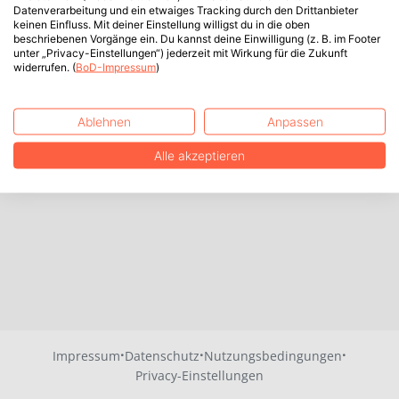
Datenverarbeitung und ein etwaiges Tracking durch den Drittanbieter
keinen Einfluss. Mit deiner Einstellung willigst du in die oben
beschriebenen Vorgänge ein. Du kannst deine Einwilligung (z. B. im Footer
unter „Privacy-Einstellungen“) jederzeit mit Wirkung für die Zukunft
widerrufen. (
BoD-Impressum
)
Ablehnen
Anpassen
Alle akzeptieren
·
·
·
Impressum
Datenschutz
Nutzungsbedingungen
Privacy-Einstellungen