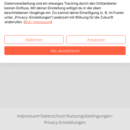
Datenverarbeitung und ein etwaiges Tracking durch den Drittanbieter
keinen Einfluss. Mit deiner Einstellung willigst du in die oben
beschriebenen Vorgänge ein. Du kannst deine Einwilligung (z. B. im Footer
unter „Privacy-Einstellungen“) jederzeit mit Wirkung für die Zukunft
widerrufen. (
BoD-Impressum
)
Ablehnen
Anpassen
Alle akzeptieren
·
·
·
Impressum
Datenschutz
Nutzungsbedingungen
Privacy-Einstellungen