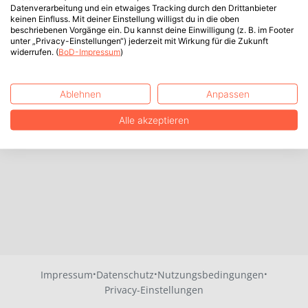
Datenverarbeitung und ein etwaiges Tracking durch den Drittanbieter
keinen Einfluss. Mit deiner Einstellung willigst du in die oben
beschriebenen Vorgänge ein. Du kannst deine Einwilligung (z. B. im Footer
unter „Privacy-Einstellungen“) jederzeit mit Wirkung für die Zukunft
widerrufen. (
BoD-Impressum
)
Ablehnen
Anpassen
Alle akzeptieren
·
·
·
Impressum
Datenschutz
Nutzungsbedingungen
Privacy-Einstellungen