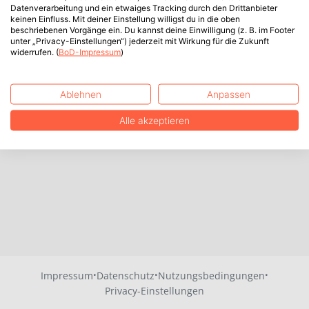
Datenverarbeitung und ein etwaiges Tracking durch den Drittanbieter
keinen Einfluss. Mit deiner Einstellung willigst du in die oben
beschriebenen Vorgänge ein. Du kannst deine Einwilligung (z. B. im Footer
unter „Privacy-Einstellungen“) jederzeit mit Wirkung für die Zukunft
widerrufen. (
BoD-Impressum
)
Ablehnen
Anpassen
Alle akzeptieren
·
·
·
Impressum
Datenschutz
Nutzungsbedingungen
Privacy-Einstellungen