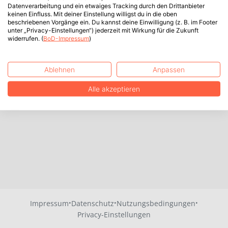
Datenverarbeitung und ein etwaiges Tracking durch den Drittanbieter
keinen Einfluss. Mit deiner Einstellung willigst du in die oben
beschriebenen Vorgänge ein. Du kannst deine Einwilligung (z. B. im Footer
unter „Privacy-Einstellungen“) jederzeit mit Wirkung für die Zukunft
widerrufen. (
BoD-Impressum
)
Ablehnen
Anpassen
Alle akzeptieren
·
·
·
Impressum
Datenschutz
Nutzungsbedingungen
Privacy-Einstellungen