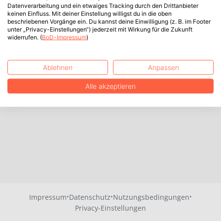
Datenverarbeitung und ein etwaiges Tracking durch den Drittanbieter
keinen Einfluss. Mit deiner Einstellung willigst du in die oben
beschriebenen Vorgänge ein. Du kannst deine Einwilligung (z. B. im Footer
unter „Privacy-Einstellungen“) jederzeit mit Wirkung für die Zukunft
widerrufen. (
BoD-Impressum
)
Ablehnen
Anpassen
Alle akzeptieren
·
·
·
Impressum
Datenschutz
Nutzungsbedingungen
Privacy-Einstellungen