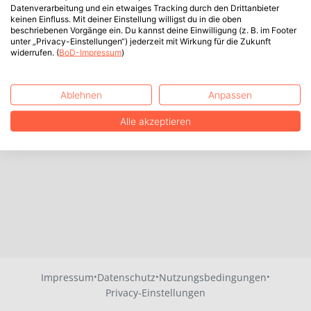
Datenverarbeitung und ein etwaiges Tracking durch den Drittanbieter
keinen Einfluss. Mit deiner Einstellung willigst du in die oben
beschriebenen Vorgänge ein. Du kannst deine Einwilligung (z. B. im Footer
unter „Privacy-Einstellungen“) jederzeit mit Wirkung für die Zukunft
widerrufen. (
BoD-Impressum
)
Ablehnen
Anpassen
Alle akzeptieren
·
·
·
Impressum
Datenschutz
Nutzungsbedingungen
Privacy-Einstellungen