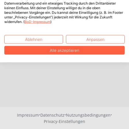
Datenverarbeitung und ein etwaiges Tracking durch den Drittanbieter
keinen Einfluss. Mit deiner Einstellung willigst du in die oben
beschriebenen Vorgänge ein. Du kannst deine Einwilligung (z. B. im Footer
unter „Privacy-Einstellungen“) jederzeit mit Wirkung für die Zukunft
widerrufen. (
BoD-Impressum
)
Ablehnen
Anpassen
Alle akzeptieren
·
·
·
Impressum
Datenschutz
Nutzungsbedingungen
Privacy-Einstellungen