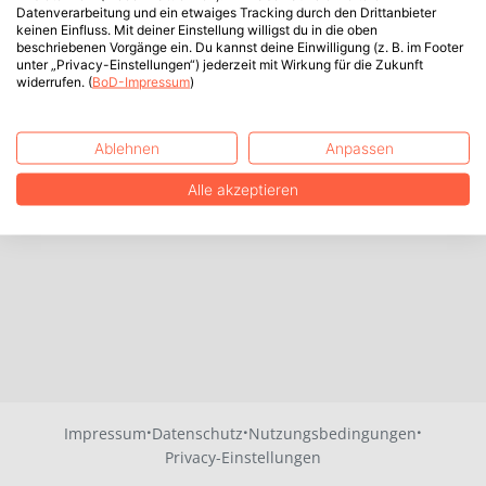
Datenverarbeitung und ein etwaiges Tracking durch den Drittanbieter
keinen Einfluss. Mit deiner Einstellung willigst du in die oben
beschriebenen Vorgänge ein. Du kannst deine Einwilligung (z. B. im Footer
unter „Privacy-Einstellungen“) jederzeit mit Wirkung für die Zukunft
widerrufen. (
BoD-Impressum
)
Ablehnen
Anpassen
Alle akzeptieren
·
·
·
Impressum
Datenschutz
Nutzungsbedingungen
Privacy-Einstellungen