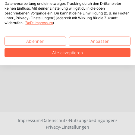
Datenverarbeitung und ein etwaiges Tracking durch den Drittanbieter
keinen Einfluss. Mit deiner Einstellung willigst du in die oben
beschriebenen Vorgänge ein. Du kannst deine Einwilligung (z. B. im Footer
unter „Privacy-Einstellungen“) jederzeit mit Wirkung für die Zukunft
widerrufen. (
BoD-Impressum
)
Ablehnen
Anpassen
Alle akzeptieren
·
·
·
Impressum
Datenschutz
Nutzungsbedingungen
Privacy-Einstellungen