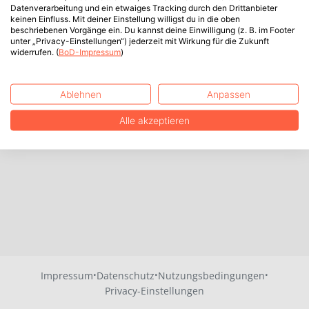
Datenverarbeitung und ein etwaiges Tracking durch den Drittanbieter
keinen Einfluss. Mit deiner Einstellung willigst du in die oben
beschriebenen Vorgänge ein. Du kannst deine Einwilligung (z. B. im Footer
unter „Privacy-Einstellungen“) jederzeit mit Wirkung für die Zukunft
widerrufen. (
BoD-Impressum
)
Ablehnen
Anpassen
Alle akzeptieren
·
·
·
Impressum
Datenschutz
Nutzungsbedingungen
Privacy-Einstellungen