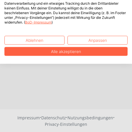
Datenverarbeitung und ein etwaiges Tracking durch den Drittanbieter
keinen Einfluss. Mit deiner Einstellung willigst du in die oben
beschriebenen Vorgänge ein. Du kannst deine Einwilligung (z. B. im Footer
unter „Privacy-Einstellungen“) jederzeit mit Wirkung für die Zukunft
widerrufen. (
BoD-Impressum
)
Ablehnen
Anpassen
Alle akzeptieren
·
·
·
Impressum
Datenschutz
Nutzungsbedingungen
Privacy-Einstellungen