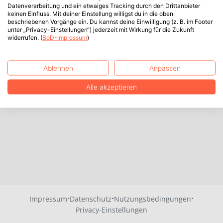
Datenverarbeitung und ein etwaiges Tracking durch den Drittanbieter
keinen Einfluss. Mit deiner Einstellung willigst du in die oben
beschriebenen Vorgänge ein. Du kannst deine Einwilligung (z. B. im Footer
unter „Privacy-Einstellungen“) jederzeit mit Wirkung für die Zukunft
widerrufen. (
BoD-Impressum
)
Ablehnen
Anpassen
Alle akzeptieren
·
·
·
Impressum
Datenschutz
Nutzungsbedingungen
Privacy-Einstellungen