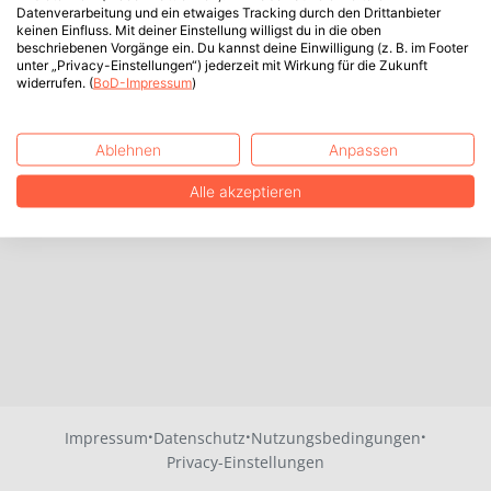
Datenverarbeitung und ein etwaiges Tracking durch den Drittanbieter
keinen Einfluss. Mit deiner Einstellung willigst du in die oben
beschriebenen Vorgänge ein. Du kannst deine Einwilligung (z. B. im Footer
unter „Privacy-Einstellungen“) jederzeit mit Wirkung für die Zukunft
widerrufen. (
BoD-Impressum
)
Ablehnen
Anpassen
Alle akzeptieren
·
·
·
Impressum
Datenschutz
Nutzungsbedingungen
Privacy-Einstellungen