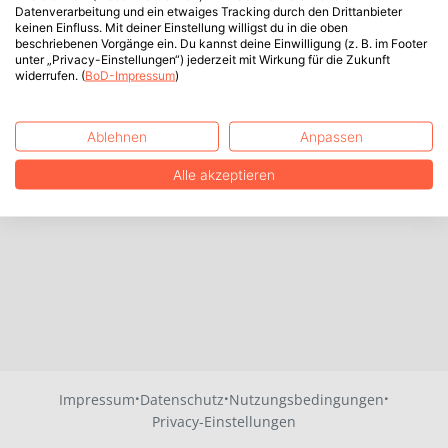
Datenverarbeitung und ein etwaiges Tracking durch den Drittanbieter
keinen Einfluss. Mit deiner Einstellung willigst du in die oben
beschriebenen Vorgänge ein. Du kannst deine Einwilligung (z. B. im Footer
unter „Privacy-Einstellungen“) jederzeit mit Wirkung für die Zukunft
widerrufen. (
BoD-Impressum
)
Ablehnen
Anpassen
Alle akzeptieren
·
·
·
Impressum
Datenschutz
Nutzungsbedingungen
Privacy-Einstellungen