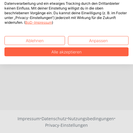
Datenverarbeitung und ein etwaiges Tracking durch den Drittanbieter
keinen Einfluss. Mit deiner Einstellung willigst du in die oben
beschriebenen Vorgänge ein. Du kannst deine Einwilligung (z. B. im Footer
unter „Privacy-Einstellungen“) jederzeit mit Wirkung für die Zukunft
widerrufen. (
BoD-Impressum
)
Ablehnen
Anpassen
Alle akzeptieren
·
·
·
Impressum
Datenschutz
Nutzungsbedingungen
Privacy-Einstellungen